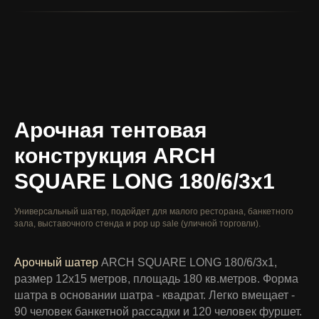
Арочная тентовая
конструкция ARCH
SQUARE LONG 180/6/3x1
Универсальный шатер, подойдет для
малого ресторана
, банкетного
зала,
выставочного стенда
и
pop up sale (уличной торговли)
.
Арочный шатер
ARCH SQUARE LONG 180/6/3x1,
размер 12х15 метров, площадь 180 кв.метров. Форма
шатра в основании шатра - квадрат. Легко вмещает -
90 человек банкетной рассадки и 120 человек фуршет.