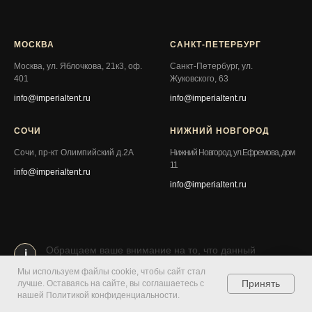
МОСКВА
САНКТ-ПЕТЕРБУРГ
Москва, ул. Яблочкова, 21к3, оф.
Санкт-Петербург, ул.
401
Жуковского, 63
info@imperialtent.ru
info@imperialtent.ru
СОЧИ
НИЖНИЙ НОВГОРОД
Сочи, пр-кт Олимпийский д.2А
Нижний Новгород, ул.Ефремова, дом
11
info@imperialtent.ru
info@imperialtent.ru
Обращаем ваше внимание на то, что данный
i
интернет-сайт носит исключительно
Мы используем файлы cookie, чтобы сайт стал
информационный характер и ни при каких условиях
Принять
лучше. Оставаясь на сайте, вы соглашаетесь с
не является публичной офертой, определяемой
нашей Политикой конфиденциальности.
положениями Статьи 437 (2) Гражданского кодекса