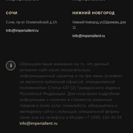
СОЧИ
НИЖНИЙ НОВГОРОД
Сочи, пр-кт Олимпийский д.2А
Нижний Новгород, ул.Ефремова, дом
11
info@imperialtent.ru
info@imperialtent.ru
Обращаем ваше внимание на то, что данный
i
интернет-сайт носит исключительно
информационный характер и ни при каких условиях
не является публичной офертой, определяемой
положениями Статьи 437 (2) Гражданского кодекса
Российской Федерации. Для получения подробной
информации о наличии и стоимости указанных
товаров и (или) услуг, пожалуйста, обращайтесь к
менеджеру сайта с помощью специальной формы
связи или по телефону в Москве +7 (495) 150-40-34
info@imperialtent.ru